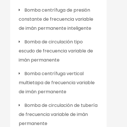
Bomba centrífuga de presión
constante de frecuencia variable
de imán permanente inteligente
Bomba de circulación tipo
escudo de frecuencia variable de
imán permanente
Bomba centrífuga vertical
multietapa de frecuencia variable
de imán permanente
Bomba centrífuga automática
Bomba centrífu
Bomba de circulación de tubería
de presión constante de
circulación de una s
de frecuencia variable de imán
frecuencia variable de imán
Horizontal de acero 
permanente