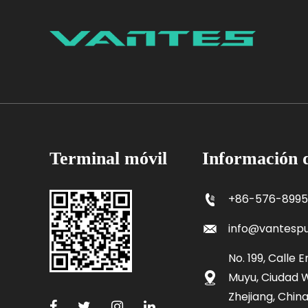
Terminal móvil
Información d
+86-576-899
info@vantes
No. 199, Calle 
Muyu, Ciudad W
Zhejiang, China