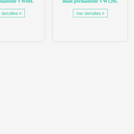
rmanente VW60L
imán permanente VW120L
 detalles
Ver detalles