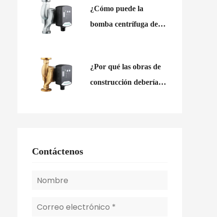
¿Cómo puede la
de agua comercial?
bomba centrífuga de
refuerzo de agua
estabilizar el flujo de
¿Por qué las obras de
entrada variable?
construcción deberían
utilizar unidades de
bomba eléctrica
autocebantes?
Contáctenos