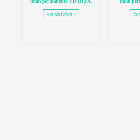
nte,
imán permanente VD-B120L
imán pe
Ver detalles
Ver