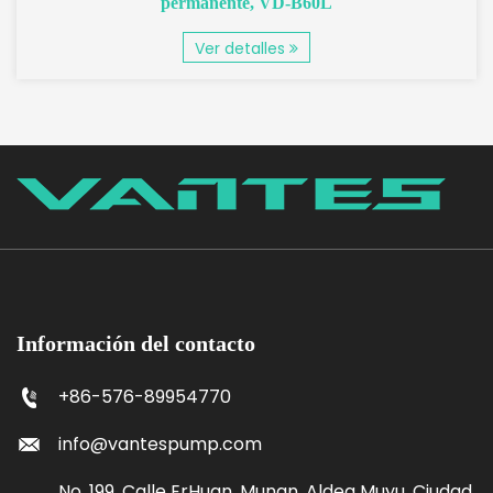
permanente, VD-B60L
Ver detalles
Información del contacto
+86-576-89954770
info@vantespump.com
No. 199, Calle ErHuan, Munan, Aldea Muyu, Ciudad