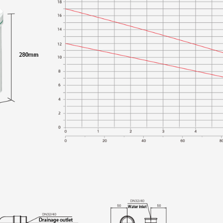
diseño permite un fluj
incluso con partícula
Motor de imán perman
imán permanente que 
El control inteligente
eficiencia.
Rendimiento ultraalto
Motor de alto rendimi
motor de imán perman
su eficiencia energét
una altura de hasta 1
amplia gama de aplic
Impresionante caudal:
esta bomba supera si
productos de la compe