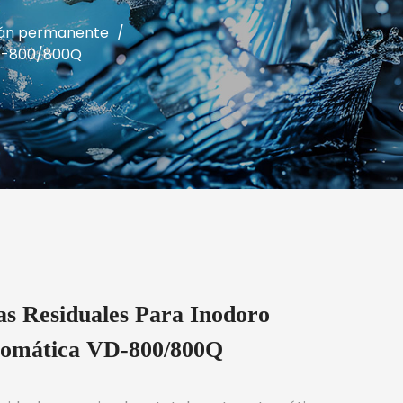
imán permanente
/
VD-800/800Q
s Residuales Para Inodoro
tomática VD-800/800Q