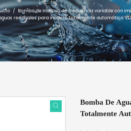
ucto
/
Bomba de inodoro de frecuencia variable con 
guas residuales para inodoro totalmente automática 
Bomba De Agua
Totalmente Au