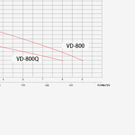
o suave e ininterrumpido de aguas residuales,
s de desechos más grandes.
ente: La bomba utiliza un potente motor de
proporciona una potencia de corte robusta.
 del motor garantiza un buen rendimiento y
ento IE5: El VD-800/800Q funciona con un
ente de alto rendimiento IE5, conocido por
ica y rendimiento. Este motor puede alcanzar
7 metros, lo que lo hace adecuado para una
aciones.
 con un caudal de 9 metros cúbicos por hora,
gnificativamente el rendimiento de muchos
tencia. Este alto caudal garantiza que