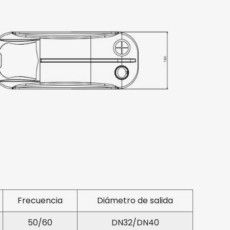
 aguas residuales se gestionen de forma
te
dos: El VD-800/800Q ofrece tres modos de
, de ahorro de energía y potente, cada uno de
leccionar con un solo botón. Esta versatilidad
 elegir el modo que se adapte a sus
ra funcionamiento silencioso, eficiencia
.
n de fallas: la bomba está equipada con una
roporciona información en tiempo real y
a característica garantiza que los usuarios sean
mente sobre cualquier problema, lo que
Frecuencia
Diámetro de salida
n rápida y menos tiempo de inactividad.
dad
50/60
DN32/DN40