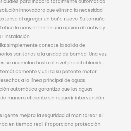
siduales para inodoro totalmente automática
olución innovadora que elimina la necesidad
extensa al agregar un baño nuevo. Su tamaño
ético lo convierten en una opción atractiva y
r instalación.
illa: simplemente conecte la salida de
orios sanitarios a la unidad de bomba. Una vez
es se acumulan hasta el nivel preestablecido,
tomáticamente y utiliza su potente motor
esechos a la línea principal de aguas
ación automática garantiza que las aguas
 de manera eficiente sin requerir intervención
teligente mejora la seguridad al monitorear el
mba en tiempo real. Proporciona protección