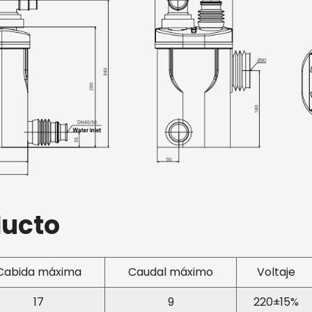
grandes volúmenes de
rápida y eficiente.
Operación convenien
Operación de tres mo
operación: silencioso
los cuales se puede se
permite a los usuarios
necesidades, ya sea pa
energética o potencia
Alertas y visualizació
ducto
pantalla grande que p
alertas de fallas. Est
informados inmediata
Cabida máxima
Caudal máximo
Voltaje
permite una resolució
Seguridad y confiabili
17
9
220±15%