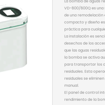
La bomba de aguas re
VD-800/800Q es una s
de una remodelación 
compacto y diseño est
práctica para cualquie
La instalación es senc
desechos de los acces
que las aguas residual
la bomba se activa au
para transportar los d
residuales. Esta oper
residuales se eliminen
manual.
El panel de control in
rendimiento de la bo