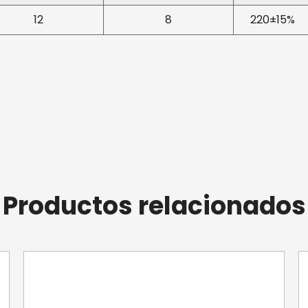
Clasificación de prote
12
8
220±15%
protección IP65, el V
al ingreso de agua. Es
en entornos húmedos, 
Filtro de carbón activ
bomba cuenta con una
activado reemplazabl
y libre de olores.
Facilidad de instalaci
Accesorios convenien
Productos relacionados
de manguera blanda gr
lo que simplifica el p
garantizan una conexi
Opciones de instalaci
instalación versátil,