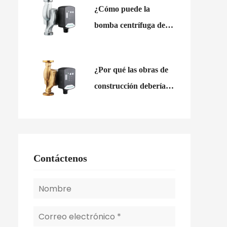
¿Cómo puede la
de agua comercial?
bomba centrífuga de
refuerzo de agua
estabilizar el flujo de
¿Por qué las obras de
entrada variable?
construcción deberían
utilizar unidades de
bomba eléctrica
autocebantes?
Contáctenos