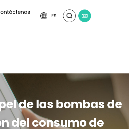
ontáctenos
ES
apel de las bombas de
ón del consumo de