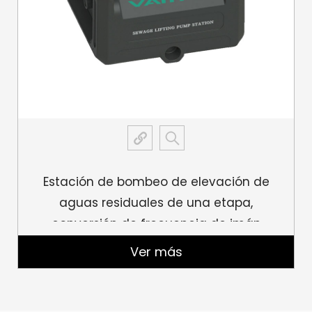
los altos estándares requeridos para aplicaciones
en entornos comerciales e industriales.
Versatilidad: La bomba VPSA es versátil y adecuada
para una amplia gama de aplicaciones, desde
circulación de agua en edificios comerciales hasta
procesos industriales. Su adaptabilidad lo convierte
en una valiosa adición a cualquier sistema que
requiera una gestión de fluidos eficiente y confiable.
Mantenimiento y soporte:
Estación de bombeo de elevación de
Bajos requisitos de mantenimiento: gracias a su
aguas residuales de una etapa,
motor de imán permanente y su diseño sin
conversión de frecuencia de imán
escobillas, la bomba VPSA requiere menos
permanente, VD-B60L
Ver más
mantenimiento. La ausencia de escobillas y
conmutadores significa que hay menos piezas
sujetas a desgaste, lo que se traduce en menores