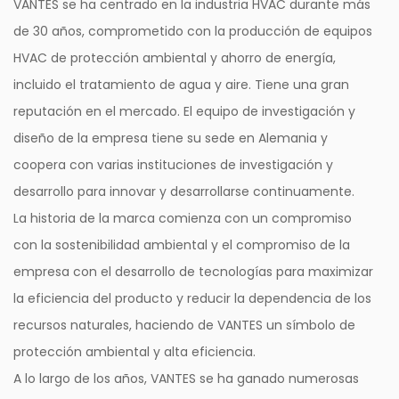
VANTES se ha centrado en la industria HVAC durante más
motor de imán permanente de alta eficiencia, su
de 30 años, comprometido con la producción de equipos
sistema de control electrónico inteligente y sus
HVAC de protección ambiental y ahorro de energía,
componentes de alta calidad, esta bomba
incluido el tratamiento de agua y aire. Tiene una gran
proporciona un excelente rendimiento y reduce
reputación en el mercado. El equipo de investigación y
significativamente el consumo de energía. Ya sea
diseño de la empresa tiene su sede en Alemania y
para uso comercial o industrial, la bomba VPSA
coopera con varias instituciones de investigación y
ofrece confiabilidad y eficiencia, lo que garantiza
desarrollo para innovar y desarrollarse continuamente.
una experiencia de circulación de fluidos.
La historia de la marca comienza con un compromiso
con la sostenibilidad ambiental y el compromiso de la
empresa con el desarrollo de tecnologías para maximizar
la eficiencia del producto y reducir la dependencia de los
recursos naturales, haciendo de VANTES un símbolo de
protección ambiental y alta eficiencia.
A lo largo de los años, VANTES se ha ganado numerosas